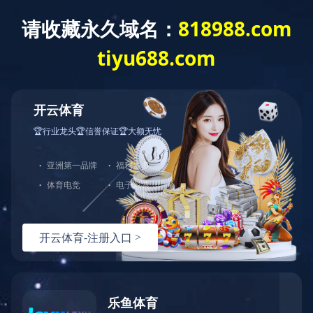
Exception
Description
Mysql服务器(localhost)连接失败
Error Message:No such file or directory
Error Code:2002
Source File
/www/wwwroot/players-site.com/core/lib/mysql.class.php(21)
Stack Trace
#0 /www/wwwroot/players-site.com/core/lib/mysql.clas
Error Message:No such file or directory
Error Code:2002.Warning)
#1 /www/wwwroot/players-site.com/core/lib/mysql.class.p
#2 /www/wwwroot/players-site.com/core/Model.php(29)mysq
#3 /www/wwwroot/players-site.com/core/App.php(398)Model
#4 /www/wwwroot/players-site.com/core/Controller.php(29
#5 /www/wwwroot/players-site.com/controllers/Common.php
#6 /www/wwwroot/players-site.com/controllers/IndexContr
#7 /www/wwwroot/players-site.com/core/App.php(149)Index
#8 /www/wwwroot/players-site.com/index.php(19)App::run(
大发在线登录官网-大发（中国）
九游网页版登录入口-九游